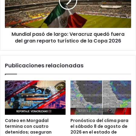
Veracruz
quedó
fuera
del
gran
Mundial pasó de largo: Veracruz quedó fuera
reparto
turístico
del gran reparto turístico de la Copa 2026
de
la
Copa
Publicaciones relacionadas
2026
Cateo en Morgadal
Pronóstico del clima para
termina con cuatro
el sábado 8 de agosto de
detenidos; aseguran
2026 en el estado de