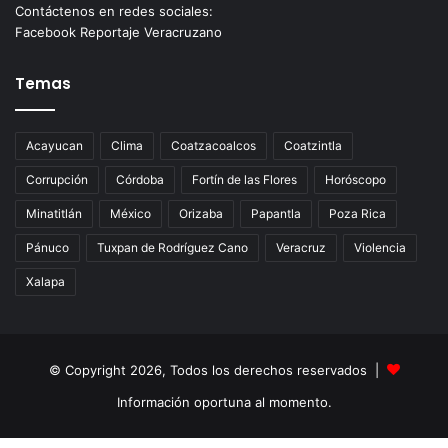
Contáctenos en redes sociales:
Facebook Reportaje Veracruzano
Temas
Acayucan
Clima
Coatzacoalcos
Coatzintla
Corrupción
Córdoba
Fortín de las Flores
Horóscopo
Minatitlán
México
Orizaba
Papantla
Poza Rica
Pánuco
Tuxpan de Rodríguez Cano
Veracruz
Violencia
Xalapa
© Copyright 2026, Todos los derechos reservados |
Información oportuna al momento.