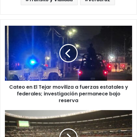
Cateo
en
El
Tejar
moviliza
a
fuerzas
estatales
y
Cateo en El Tejar moviliza a fuerzas estatales y
federales;
investigación
federales; investigación permanece bajo
permanece
reserva
bajo
reserva
Mundial
pasó
de
largo: