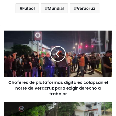
Fútbol
Mundial
Veracruz
Choferes
de
plataformas
digitales
colapsan
el
norte
de
Veracruz
Choferes de plataformas digitales colapsan el
para
exigir
norte de Veracruz para exigir derecho a
derecho
trabajar
a
trabajar
Infraestructura
completa
para