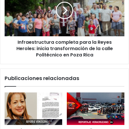
la
Reyes
Heroles:
inicia
transformación
de
Infraestructura completa para la Reyes
la
calle
Heroles: inicia transformación de la calle
Politécnico
Politécnico en Poza Rica
en
Poza
Rica
Publicaciones relacionadas