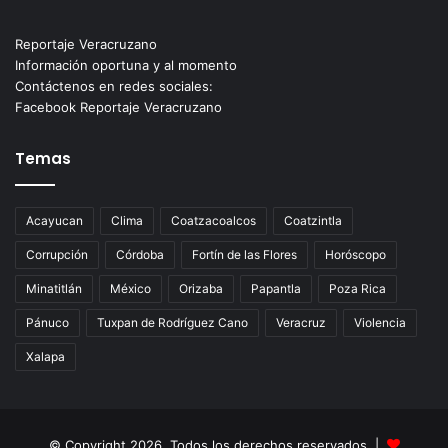
Reportaje Veracruzano
Información oportuna y al momento
Contáctenos en redes sociales:
Facebook Reportaje Veracruzano
Temas
Acayucan
Clima
Coatzacoalcos
Coatzintla
Corrupción
Córdoba
Fortín de las Flores
Horóscopo
Minatitlán
México
Orizaba
Papantla
Poza Rica
Pánuco
Tuxpan de Rodríguez Cano
Veracruz
Violencia
Xalapa
© Copyright 2026, Todos los derechos reservados |