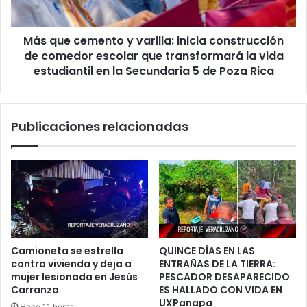
y
de
Tormentas
comedor
Más que cemento y varilla: inicia construcción
escolar
que
de comedor escolar que transformará la vida
transformará
estudiantil en la Secundaria 5 de Poza Rica
la
vida
estudiantil
Publicaciones relacionadas
en
la
Secundaria
5
de
Poza
Rica
Camioneta se estrella
QUINCE DÍAS EN LAS
contra vivienda y deja a
ENTRAÑAS DE LA TIERRA:
mujer lesionada en Jesús
PESCADOR DESAPARECIDO
Carranza
ES HALLADO CON VIDA EN
UXPanapa
Hace 11 horas