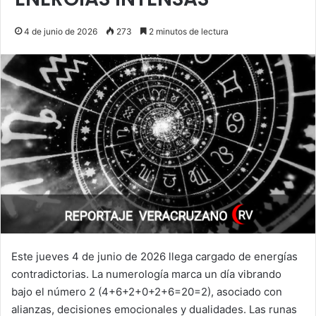
4 de junio de 2026
273
2 minutos de lectura
Este jueves 4 de junio de 2026 llega cargado de energías
contradictorias. La numerología marca un día vibrando
bajo el número 2 (4+6+2+0+2+6=20=2), asociado con
alianzas, decisiones emocionales y dualidades. Las runas