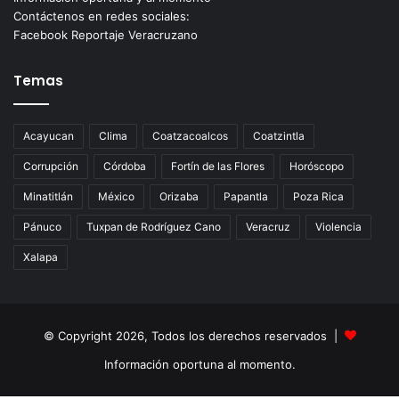
Contáctenos en redes sociales:
Facebook Reportaje Veracruzano
Temas
Acayucan
Clima
Coatzacoalcos
Coatzintla
Corrupción
Córdoba
Fortín de las Flores
Horóscopo
Minatitlán
México
Orizaba
Papantla
Poza Rica
Pánuco
Tuxpan de Rodríguez Cano
Veracruz
Violencia
Xalapa
© Copyright 2026, Todos los derechos reservados |
Información oportuna al momento.