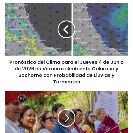
Pronóstico
del
Clima
para
el
Jueves
4
de
Junio
Pronóstico del Clima para el Jueves 4 de Junio
de
2026
de 2026 en Veracruz: Ambiente Caluroso y
en
Bochorno con Probabilidad de Lluvias y
Veracruz:
Tormentas
Ambiente
Caluroso
Más
y
que
Bochorno
cemento
con
y
Probabilidad
varilla:
de
inicia
Lluvias
construcción