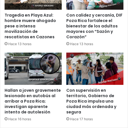
Tragedia en Playa Azul:
Con calidez y cercanía, DIF
hombre muere ahogado
Poza Rica fortalece el
pese a intensa
bienestar de los adultos
movilización de
mayores con “Sazón y
rescatistas en Cazones
Corazón”
Hace 13 horas
Hace 13 horas
Hallan a joven gravemente
Con supervisión en
lesionado en autobús al
territorio, Gobierno de
arribar a Poza Rica;
Poza Rica impulsa una
investigan aparente
ciudad más ordenada y
intento de autolesión
segura
Hace 16 horas
Hace 17 horas