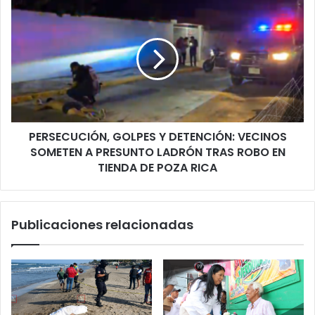
UN
PERSECUCIÓN,
DÍA
GOLPES
DE
Y
CAMBIOS,
DETENCIÓN:
DECISIONES
VECINOS
Y
SOMETEN
ENERGÍAS
A
INTENSAS
PRESUNTO
LADRÓN
PERSECUCIÓN, GOLPES Y DETENCIÓN: VECINOS
TRAS
ROBO
SOMETEN A PRESUNTO LADRÓN TRAS ROBO EN
EN
TIENDA DE POZA RICA
TIENDA
DE
POZA
Publicaciones relacionadas
RICA