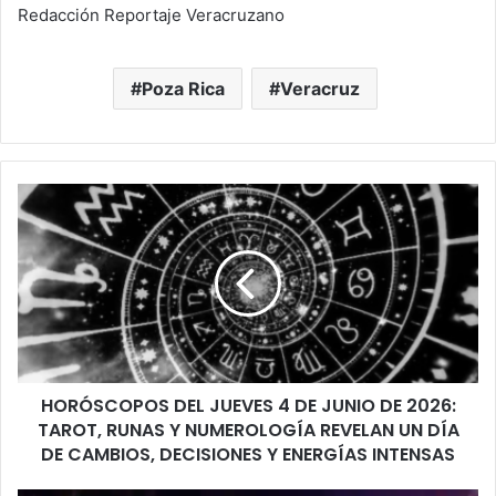
Redacción Reportaje Veracruzano
Poza Rica
Veracruz
HORÓSCOPOS
DEL
JUEVES
4
DE
JUNIO
DE
2026:
TAROT,
HORÓSCOPOS DEL JUEVES 4 DE JUNIO DE 2026:
RUNAS
Y
TAROT, RUNAS Y NUMEROLOGÍA REVELAN UN DÍA
NUMEROLOGÍA
DE CAMBIOS, DECISIONES Y ENERGÍAS INTENSAS
REVELAN