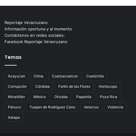
Reportaje Veracruzano
Información oportuna y al momento
Contáctenos en redes sociales:
Facebook Reportaje Veracruzano
Temas
Acayucan
Clima
Coatzacoalcos
Coatzintla
Corrupción
Córdoba
Fortín de las Flores
Horóscopo
Minatitlán
México
Orizaba
Papantla
Poza Rica
Pánuco
Tuxpan de Rodríguez Cano
Veracruz
Violencia
Xalapa