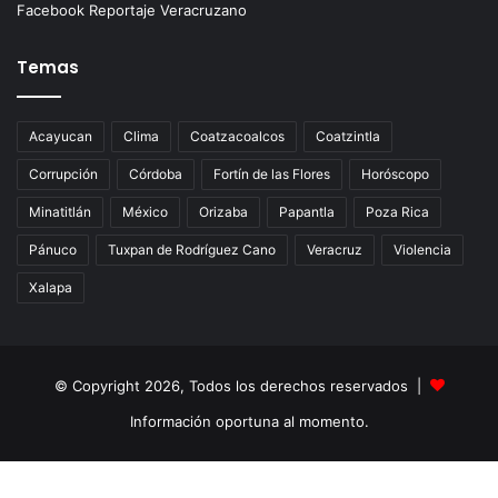
Facebook Reportaje Veracruzano
Temas
Acayucan
Clima
Coatzacoalcos
Coatzintla
Corrupción
Córdoba
Fortín de las Flores
Horóscopo
Minatitlán
México
Orizaba
Papantla
Poza Rica
Pánuco
Tuxpan de Rodríguez Cano
Veracruz
Violencia
Xalapa
© Copyright 2026, Todos los derechos reservados |
Información oportuna al momento.