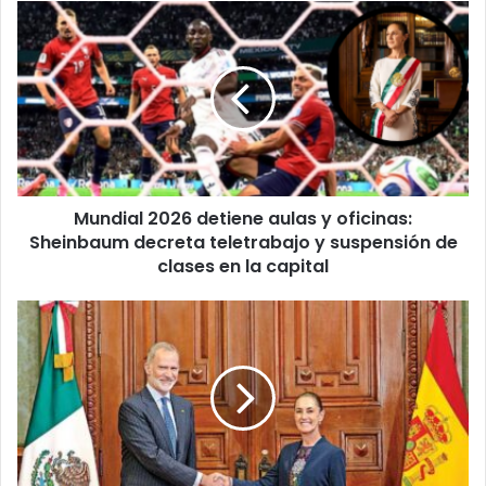
Mundial
2026
detiene
aulas
y
oficinas:
Sheinbaum
decreta
teletrabajo
Mundial 2026 detiene aulas y oficinas:
y
suspensión
Sheinbaum decreta teletrabajo y suspensión de
de
clases en la capital
clases
en
REENCUENTRO
la
EN
capital
PALACIO
NACIONAL:
MÉXICO
Y
ESPAÑA
DEJAN