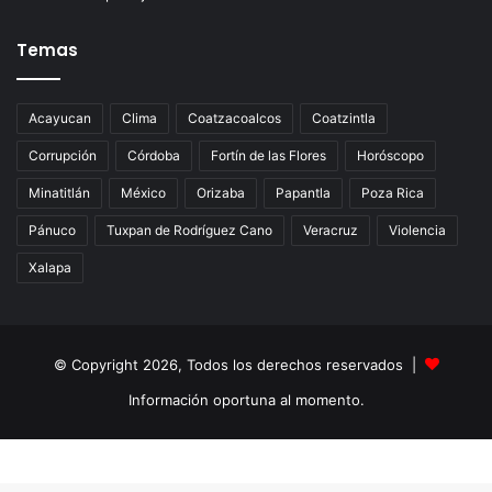
Temas
Acayucan
Clima
Coatzacoalcos
Coatzintla
Corrupción
Córdoba
Fortín de las Flores
Horóscopo
Minatitlán
México
Orizaba
Papantla
Poza Rica
Pánuco
Tuxpan de Rodríguez Cano
Veracruz
Violencia
Xalapa
© Copyright 2026, Todos los derechos reservados |
Información oportuna al momento.