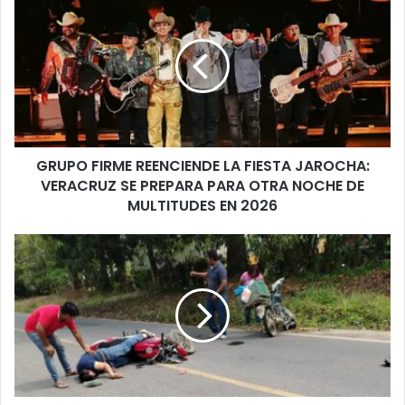
FIRME
REENCIENDE
LA
FIESTA
JAROCHA:
VERACRUZ
SE
PREPARA
GRUPO FIRME REENCIENDE LA FIESTA JAROCHA:
PARA
OTRA
VERACRUZ SE PREPARA PARA OTRA NOCHE DE
NOCHE
MULTITUDES EN 2026
DE
MULTITUDES
Choque
EN
en
2026
carretera
del
sur
deja
a
trabajador
petrolero