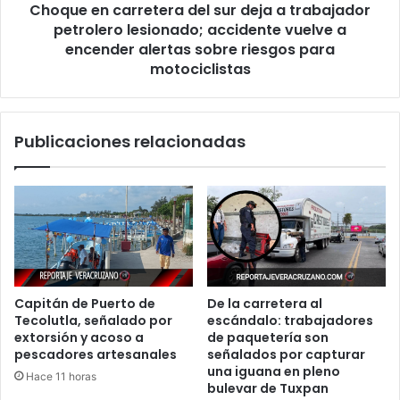
Choque en carretera del sur deja a trabajador
lesionado;
accidente
petrolero lesionado; accidente vuelve a
vuelve
encender alertas sobre riesgos para
a
motociclistas
encender
alertas
sobre
Publicaciones relacionadas
riesgos
para
motociclistas
Capitán de Puerto de
De la carretera al
Tecolutla, señalado por
escándalo: trabajadores
extorsión y acoso a
de paquetería son
pescadores artesanales
señalados por capturar
una iguana en pleno
Hace 11 horas
bulevar de Tuxpan