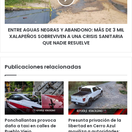
MÁS
DE
3
MIL
ENTRE AGUAS NEGRAS Y ABANDONO: MÁS DE 3 MIL
XALAPEÑOS
SOBREVIVEN
XALAPEÑOS SOBREVIVEN A UNA CRISIS SANITARIA
A
QUE NADIE RESUELVE
UNA
CRISIS
SANITARIA
Publicaciones relacionadas
QUE
NADIE
RESUELVE
Ponchallantas provoca
Presunta privación de la
daño a taxi en calles de
libertad en Cerro Azul
Pueblo Viejo
moviliza a autoridades;