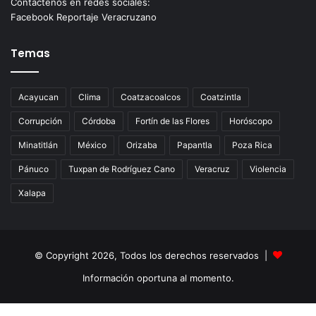
Contáctenos en redes sociales:
Facebook Reportaje Veracruzano
Temas
Acayucan
Clima
Coatzacoalcos
Coatzintla
Corrupción
Córdoba
Fortín de las Flores
Horóscopo
Minatitlán
México
Orizaba
Papantla
Poza Rica
Pánuco
Tuxpan de Rodríguez Cano
Veracruz
Violencia
Xalapa
© Copyright 2026, Todos los derechos reservados |
Información oportuna al momento.