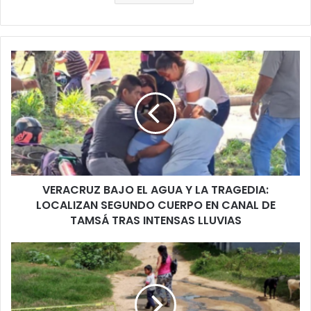
VERACRUZ
BAJO
EL
AGUA
Y
LA
TRAGEDIA:
LOCALIZAN
SEGUNDO
VERACRUZ BAJO EL AGUA Y LA TRAGEDIA:
CUERPO
EN
LOCALIZAN SEGUNDO CUERPO EN CANAL DE
CANAL
TAMSÁ TRAS INTENSAS LLUVIAS
DE
TAMSÁ
ENTRE
TRAS
AGUAS
INTENSAS
NEGRAS
LLUVIAS
Y
ABANDONO: