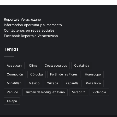
Reportaje Veracruzano
Información oportuna y al momento
Contáctenos en redes sociales:
Facebook Reportaje Veracruzano
Temas
Acayucan
Clima
Coatzacoalcos
Coatzintla
Corrupción
Córdoba
Fortín de las Flores
Horóscopo
Minatitlán
México
Orizaba
Papantla
Poza Rica
Pánuco
Tuxpan de Rodríguez Cano
Veracruz
Violencia
Xalapa