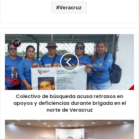
Veracruz
Colectivo
de
búsqueda
acusa
retrasos
en
apoyos
y
deficiencias
Colectivo de búsqueda acusa retrasos en
durante
brigada
apoyos y deficiencias durante brigada en el
en
norte de Veracruz
el
norte
¿REVOCACIÓN
de
CIUDADANA
Veracruz
O