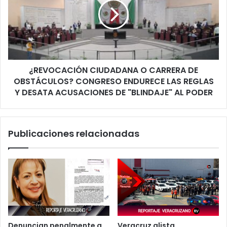
CARRERA
DE
OBSTÁCULOS?
CONGRESO
ENDURECE
LAS
¿REVOCACIÓN CIUDADANA O CARRERA DE
REGLAS
Y
OBSTÁCULOS? CONGRESO ENDURECE LAS REGLAS
DESATA
Y DESATA ACUSACIONES DE "BLINDAJE" AL PODER
ACUSACIONES
DE
"BLINDAJE"
Publicaciones relacionadas
AL
PODER
Denuncian penalmente a
Veracruz alista