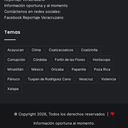
Información oportuna y al momento
Contáctenos en redes sociales:
Facebook Reportaje Veracruzano
Temas
Acayucan
Clima
Coatzacoalcos
Coatzintla
Corrupción
Córdoba
Fortín de las Flores
Horóscopo
Minatitlán
México
Orizaba
Papantla
Poza Rica
Pánuco
Tuxpan de Rodríguez Cano
Veracruz
Violencia
Xalapa
© Copyright 2026, Todos los derechos reservados |
Información oportuna al momento.