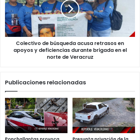
Boca
acusa
del
retrasos
Río
en
apoyos
y
deficiencias
Colectivo de búsqueda acusa retrasos en
durante
brigada
apoyos y deficiencias durante brigada en el
en
norte de Veracruz
el
norte
de
Publicaciones relacionadas
Veracruz
Ponchallantas provoca
Presunta privación de la