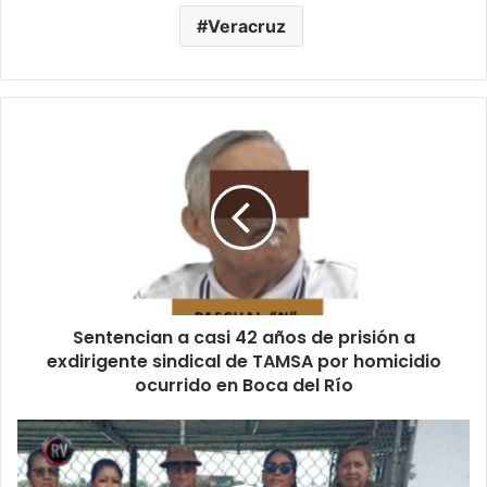
Veracruz
Sentencian
a
casi
42
años
de
prisión
a
exdirigente
Sentencian a casi 42 años de prisión a
sindical
de
exdirigente sindical de TAMSA por homicidio
TAMSA
ocurrido en Boca del Río
por
homicidio
Colectivo
ocurrido
de
en
búsqueda