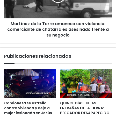
con
violencia:
comerciante
de
Martínez de la Torre amanece con violencia:
chatarra
es
comerciante de chatarra es asesinado frente a
asesinado
su negocio
frente
a
su
Publicaciones relacionadas
negocio
Camioneta se estrella
QUINCE DÍAS EN LAS
contra vivienda y deja a
ENTRAÑAS DE LA TIERRA:
mujer lesionada en Jesús
PESCADOR DESAPARECIDO