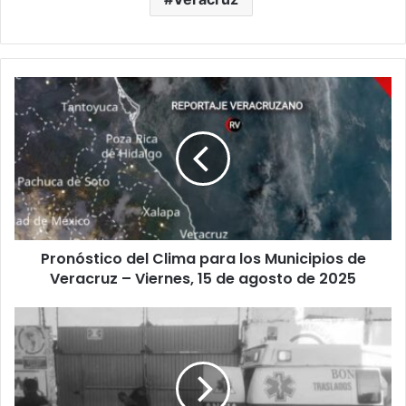
Pronóstico
del
Clima
para
los
Municipios
de
Veracruz
–
Pronóstico del Clima para los Municipios de
Viernes,
15
Veracruz – Viernes, 15 de agosto de 2025
de
agosto
Martínez
de
de
2025
la
Torre
amanece