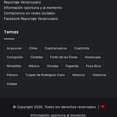
Reportaje Veracruzano
Información oportuna y al momento
Contáctenos en redes sociales:
Facebook Reportaje Veracruzano
Temas
Acayucan
Clima
Coatzacoalcos
Coatzintla
Corrupción
Córdoba
Fortín de las Flores
Horóscopo
Minatitlán
México
Orizaba
Papantla
Poza Rica
Pánuco
Tuxpan de Rodríguez Cano
Veracruz
Violencia
Xalapa
© Copyright 2026, Todos los derechos reservados |
Información oportuna al momento.