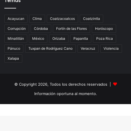
Temas
Acayucan
Clima
Coatzacoalcos
Coatzintla
Corrupción
Córdoba
Fortín de las Flores
Horóscopo
Minatitlán
México
Orizaba
Papantla
Poza Rica
Pánuco
Tuxpan de Rodríguez Cano
Veracruz
Violencia
Xalapa
© Copyright 2026, Todos los derechos reservados |
Información oportuna al momento.