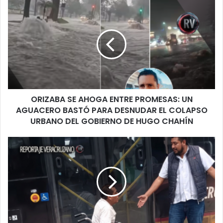
ORIZABA
SE
AHOGA
ENTRE
PROMESAS:
UN
AGUACERO
BASTÓ
PARA
ORIZABA SE AHOGA ENTRE PROMESAS: UN
DESNUDAR
EL
AGUACERO BASTÓ PARA DESNUDAR EL COLAPSO
COLAPSO
URBANO DEL GOBIERNO DE HUGO CHAHÍN
URBANO
DEL
“Ahorita
GOBIERNO
te
DE
subo”:
HUGO
indignación
CHAHÍN
en
Veracruz
tras
humillación