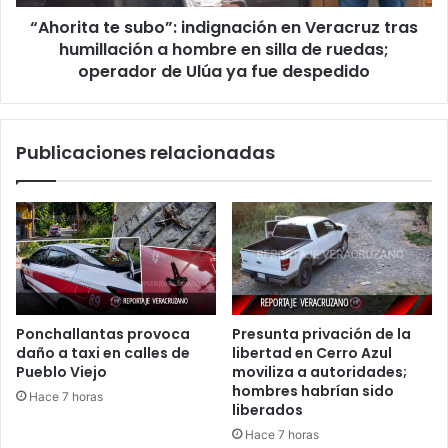
a
“Ahorita te subo”: indignación en Veracruz tras
hombre
en
humillación a hombre en silla de ruedas;
silla
operador de Ulúa ya fue despedido
de
ruedas;
operador
Publicaciones relacionadas
de
Ulúa
ya
fue
despedido
Ponchallantas provoca
Presunta privación de la
daño a taxi en calles de
libertad en Cerro Azul
Pueblo Viejo
moviliza a autoridades;
hombres habrían sido
Hace 7 horas
liberados
Hace 7 horas