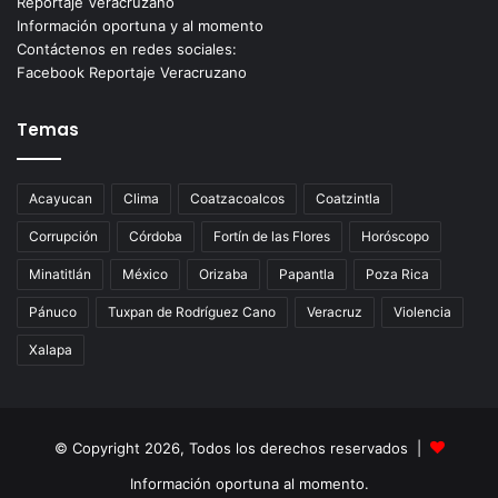
Reportaje Veracruzano
Información oportuna y al momento
Contáctenos en redes sociales:
Facebook Reportaje Veracruzano
Temas
Acayucan
Clima
Coatzacoalcos
Coatzintla
Corrupción
Córdoba
Fortín de las Flores
Horóscopo
Minatitlán
México
Orizaba
Papantla
Poza Rica
Pánuco
Tuxpan de Rodríguez Cano
Veracruz
Violencia
Xalapa
© Copyright 2026, Todos los derechos reservados |
Información oportuna al momento.