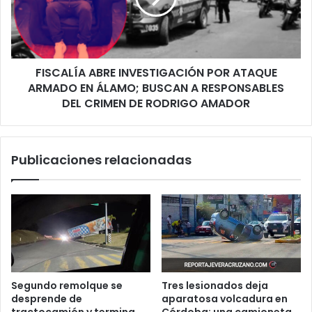
ARMADO
EN
ÁLAMO;
BUSCAN
FISCALÍA ABRE INVESTIGACIÓN POR ATAQUE
A
RESPONSABLES
ARMADO EN ÁLAMO; BUSCAN A RESPONSABLES
DEL
DEL CRIMEN DE RODRIGO AMADOR
CRIMEN
DE
RODRIGO
Publicaciones relacionadas
AMADOR
Segundo remolque se
Tres lesionados deja
desprende de
aparatosa volcadura en