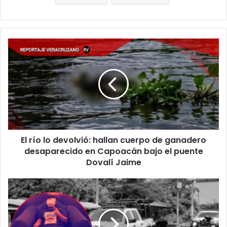
El
río
lo
devolvió:
hallan
cuerpo
de
ganadero
desaparecido
El río lo devolvió: hallan cuerpo de ganadero
en
Capoacán
desaparecido en Capoacán bajo el puente
bajo
Dovalí Jaime
el
puente
FISCALÍA
Dovalí
ABRE
Jaime
INVESTIGACIÓN
POR
ATAQUE