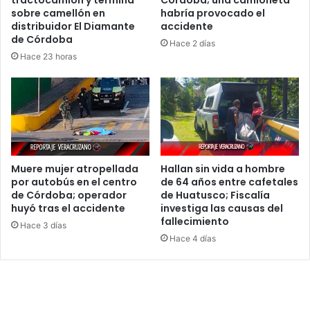
tractocamión y termina
Córdoba; una camioneta
sobre camellón en
habría provocado el
distribuidor El Diamante
accidente
de Córdoba
Hace 2 días
Hace 23 horas
Muere mujer atropellada
Hallan sin vida a hombre
por autobús en el centro
de 64 años entre cafetales
de Córdoba; operador
de Huatusco; Fiscalía
huyó tras el accidente
investiga las causas del
fallecimiento
Hace 3 días
Hace 4 días